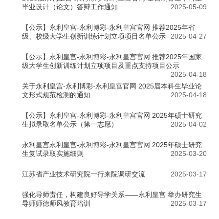
毕业设计（论文）答辩工作通知
2025-05-09
【公示】永利皇宫-永利博彩-永利皇宫官网 推荐2025年省
级、校级大学生创新训练计划立项项目名单公示
2025-04-27
【公示】永利皇宫-永利博彩-永利皇宫官网 推荐2025年国家
级大学生创新训练计划立项项目及重点支持项目公示
2025-04-18
关于永利皇宫-永利博彩-永利皇宫官网 2025届本科生毕业论
文形式规范检测的通知
2025-04-18
【公示】永利皇宫-永利博彩-永利皇宫官网 2025年硕士研究
生拟录取名单公示（第一志愿）
2025-04-02
永利皇宫永利皇宫-永利博彩-永利皇宫官网 2025年硕士研究
生复试录取实施细则
2025-03-20
江苏省产业技术研究院一行来院调研交流
2025-03-17
强化导师责任，构建良好导学关系——永利皇宫 举办研究生
导师师德师风教育培训
2025-03-17