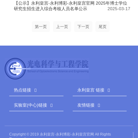
【公示】永利皇宫-永利博彩-永利皇宫官网 2025年博士学位
研究生招生进入综合考核人员名单公示
2025-03-17
第一页
尾页
热点链接
永利皇宫 链接
实验室(中心)链接
友情链接
Copyright © 2019 永利皇宫-永利博彩-永利皇宫官网 All Rights