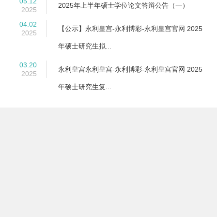
05.12
2025年上半年硕士学位论文答辩公告（一）
2025
04.02
【公示】永利皇宫-永利博彩-永利皇宫官网 2025
2025
年硕士研究生拟...
03.20
永利皇宫永利皇宫-永利博彩-永利皇宫官网 2025
2025
年硕士研究生复...