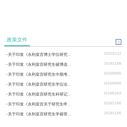
政策文件
2020/11/12
关于印发《永利皇宫博士学位研究...
2019/11/08
关于印发《永利皇宫研究生硕博连...
2019/09/05
关于印发《永利皇宫研究生中期考...
2019/09/05
关于印发《永利皇宫研究生学位论...
2019/01/03
关于印发《永利皇宫研究生科研记...
2018/12/06
关于印发《永利皇宫关于研究生申...
2018/11/06
关于印发《永利皇宫研究生学籍管...