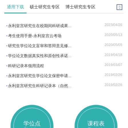
通用下载
硕士研究生专区
博士研究生专区
2023/04/26
永利皇宫研究生在校期间科研成果...
2020/05/13
考生使用手册-永利皇宫云考场
2020/05/05
研究生学位论文盲审和答辩意见修...
2019/04/18
学位论文数据真实性和原创性承诺...
2019/03/07
科研记录本领用流程
2019/02/26
永利皇宫研究生学位论文保密申请...
2019/02/26
永利皇宫研究生科研记录本（自然...
学位点
课程表