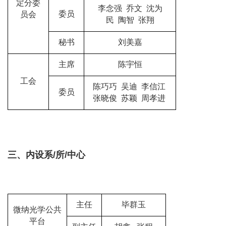
定分委
李念强
乔文
沈为
委员
员会
民
陶智
张翔
秘书
刘美嘉
主席
陈宇恒
工会
陈巧巧
吴迪
李信江
委员
张晓俊 苏颖 周孝进
三、内设系/所/中心
主任
毕群玉
微纳光学公共
平台