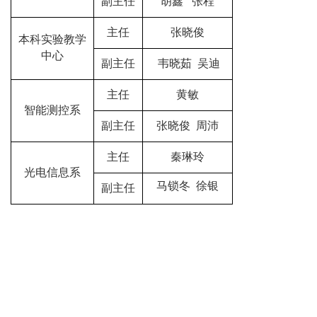
副主任
胡鑫
张程
主任
张晓俊
本科实验教学
中心
副主任
韦晓茹 吴迪
主任
黄敏
智能测控系
副主任
张晓俊 周沛
主任
秦琳玲
光电信息系
马锁冬 徐银
副主任