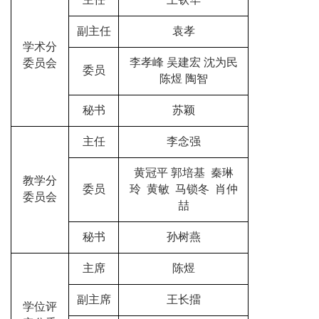
副主任
袁孝
学术分
李孝峰 吴建宏 沈为民
委员会
委员
陈煜 陶智
秘书
苏颖
主任
李念强
黄冠平
郭培基 秦琳
教学分
委员
玲
黄敏 马锁冬 肖仲
委员会
喆
秘书
孙树燕
主席
陈煜
副主席
王长擂
学位评